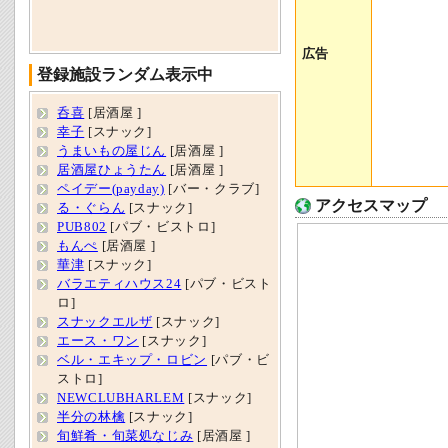
広告
登録施設ランダム表示中
呑喜
[居酒屋 ]
幸子
[スナック]
うまいもの屋じん
[居酒屋 ]
居酒屋ひょうたん
[居酒屋 ]
ペイデー(payday)
[バー・クラブ]
アクセスマップ
る・ぐらん
[スナック]
PUB802
[パブ・ビストロ]
もんぺ
[居酒屋 ]
華津
[スナック]
バラエティハウス24
[パブ・ビスト
ロ]
スナックエルザ
[スナック]
エース・ワン
[スナック]
ベル・エキップ・ロビン
[パブ・ビ
ストロ]
NEWCLUBHARLEM
[スナック]
半分の林檎
[スナック]
旬鮮肴・旬菜処なじみ
[居酒屋 ]