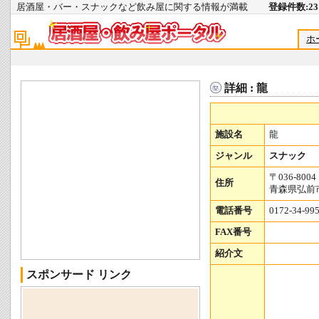
居酒屋・バー・スナックなど飲み屋に関する情報が満載
登録件数:231
ホ
詳細 : 龍
施設名
龍
ジャンル
スナック
〒036-8004
住所
青森県弘前市
電話番号
0172-34-99
FAX番号
紹介文
スポンサード リンク