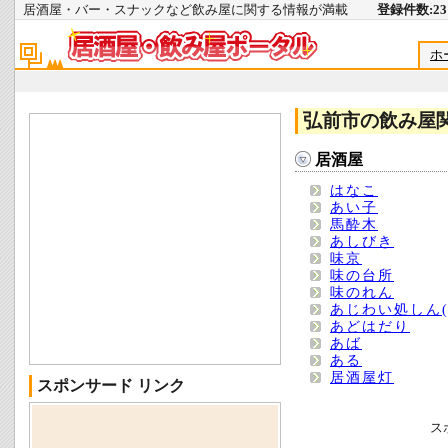
居酒屋・バー・スナックなど飲み屋に関する情報が満載
登録件数:231
ホ
弘前市の飲み屋
居酒屋
はなこ
あい子
馬酔木
あしびき
味京
味の台所
味のれん
あじわい処しん(
あどはだり
あば
ある
居酒屋灯
スポンサード リンク
ス