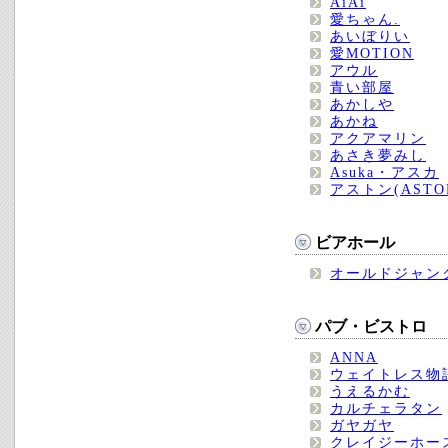
AiAi
愛ちゃん.
あいぼりい
愛MOTION
アウル
青い部屋
あかしや
あかね
アクアマリン
あさき夢みし
Asuka・アスカ
アストン(ASTO
ビアホール
オールドジャン
パブ・ビストロ
ANNA
ウェイトレス物
うえるかむ
カルチェラタン
ガヤガヤ
クレイジーホー