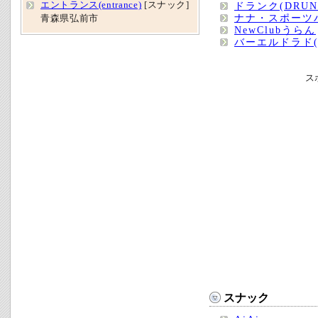
エントランス(entrance)
[スナック]
ドランク(DRUN
ナナ・スポーツ
青森県弘前市
NewClubうらん
バーエルドラド(B
ス
スナック