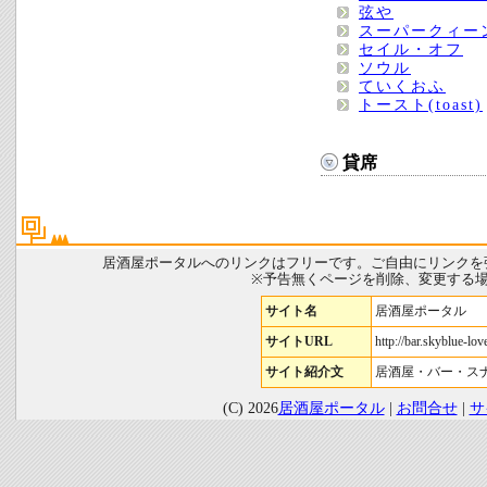
弦や
スーパークィー
セイル・オフ
ソウル
ていくおふ
トースト(toast)
貸席
居酒屋ポータルへのリンクはフリーです。ご自由にリンクを
※予告無くページを削除、変更する
サイト名
居酒屋ポータル
サイトURL
http://bar.skyblue-love
サイト紹介文
居酒屋・バー・ス
(C) 2026
居酒屋ポータル
|
お問合せ
|
サ