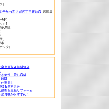
ク]
庵 千年の宴 谷町四丁目駅前店
[居酒屋
中央区
ック]
市多摩区
]
市
屋 ]
原市
ナック]
で廃車買取＆無料処分
ス
抜き物件・貸し店舗
・転職
・仕事探し
買取＆無料処分
れ修理＆屋根リフォーム
ン消臭機がおすすめ！