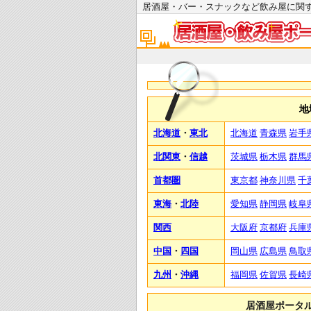
居酒屋・バー・スナックなど飲み屋に
地
北海道
・
東北
北海道
青森県
岩手
北関東
・
信越
茨城県
栃木県
群馬
首都圏
東京都
神奈川県
千
東海
・
北陸
愛知県
静岡県
岐阜
関西
大阪府
京都府
兵庫
中国
・
四国
岡山県
広島県
鳥取
九州
・
沖縄
福岡県
佐賀県
長崎
居酒屋ポータ