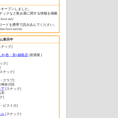
をオープンしました。
ナックなど飲み屋に関する情報を掲載
Rコードを携帯で読み込んでください。
blue-love.net/m/
ム表示中
スナック]
き(呑・気) 鍋島店
[居酒屋 ]
ック]
市
[スナック]
・クラブ]
市神奈川区
リア
[スナック]
島市
ク]
・ビストロ]
エル
[スナック]