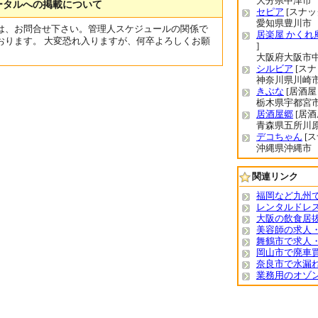
大分県中津市
ータルへの掲載について
セピア
[スナッ
愛知県豊川市
は、お問合せ下さい。管理人スケジュールの関係で
居楽屋 かくれ
おります。 大変恐れ入りますが、何卒よろしくお願
]
大阪府大阪市
シルビア
[スナ
神奈川県川崎
きぶな
[居酒屋 
栃木県宇都宮
居酒屋郷
[居酒
青森県五所川
デコちゃん
[ス
沖縄県沖縄市
関連リンク
福岡など九州
レンタルドレ
大阪の飲食居
美容師の求人
舞鶴市で求人
岡山市で廃車
奈良市で水漏
業務用のオゾ