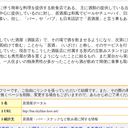
に伴う簡単な料理を提供する飲食店である。 主に酒類の提供している
中心に提供しているのに対し、居酒屋は和風でビールやチューハイ、日
多い。但し、「バー」や「パブ」も日本語訳で「居酒屋」と言う事もあ
していた酒屋（酒販店）で、その場で酒を飲ませるようになり、次第に
居続けて飲む」ことから「居酒」（いざけ）と称し、そのサービスを行
していた。現在でもこうした酒販店に付属する形式の立飲みスタンドは
他にも煮売屋が酒を置くようになったことに始るもの、また屋台から発
、一人住まいの独身男性が多かったことから酒が飲めて簡便に食事も取
フリーです。ご自由にリンクを張っていただいて結構です。また、その際の
告無くページを削除、変更する場合もございますので、あらかじめご了承くだ
イト名
居酒屋ポータル
トURL
http://bar.skyblue-love.net/
イト紹介文
居酒屋・バー・スナックなど飲み屋に関する情報