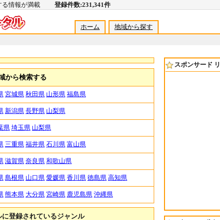
関する情報が満載
登録件数:231,341件
ホーム
地域から探す
スポンサード 
域から検索する
県
宮城県
秋田県
山形県
福島県
県
新潟県
長野県
山梨県
葉県
埼玉県
山梨県
県
三重県
福井県
石川県
富山県
県
滋賀県
奈良県
和歌山県
県
島根県
山口県
愛媛県
香川県
徳島県
高知県
県
熊本県
大分県
宮崎県
鹿児島県
沖縄県
ルに登録されているジャンル