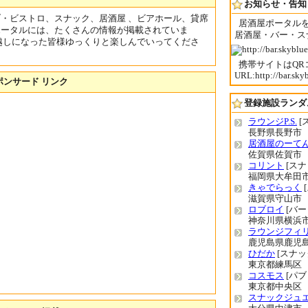
お知らせ・告知
・ビストロ、スナック、居酒屋 、ビアホール、貸席
居酒屋ポータル
ポータルには、たくさんの情報が掲載されていま
居酒屋・バー・ス
越しになった皆様ゆっくりと楽しんでいってくださ
携帯サイトはQ
URL:http://bar.sky
ポンサード リンク
登録施設ランダ
ラウンジP.S.
[
長野県長野市
居酒屋のーてん
佐賀県佐賀市
コリント
[スナ
福岡県大牟田
きゃでらっく
滋賀県守山市
ロブロイ
[バー
神奈川県横浜
ラウンジフィ
鹿児島県鹿児
ひだか
[スナッ
東京都練馬区
コスモス
[パブ
東京都中央区
スナックジュ