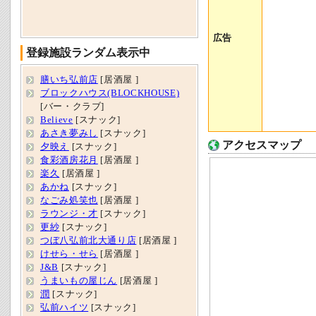
広告
登録施設ランダム表示中
膳いち弘前店
[居酒屋 ]
ブロックハウス(BLOCKHOUSE)
[バー・クラブ]
Believe
[スナック]
あさき夢みし
[スナック]
アクセスマップ
夕映え
[スナック]
食彩酒房花月
[居酒屋 ]
楽久
[居酒屋 ]
あかね
[スナック]
なごみ処笑也
[居酒屋 ]
ラウンジ・才
[スナック]
更紗
[スナック]
つぼ八弘前北大通り店
[居酒屋 ]
けせら・せら
[居酒屋 ]
J&B
[スナック]
うまいもの屋じん
[居酒屋 ]
潤
[スナック]
弘前ハイツ
[スナック]