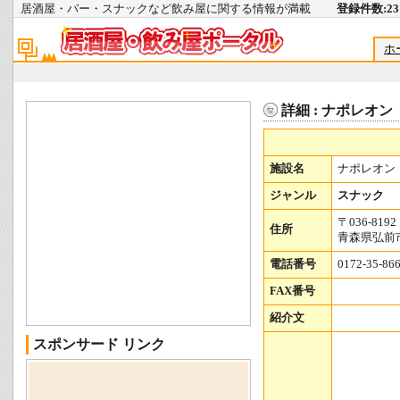
居酒屋・バー・スナックなど飲み屋に関する情報が満載
登録件数:231
ホ
詳細 : ナポレオン
施設名
ナポレオン
ジャンル
スナック
〒036-8192
住所
青森県弘前市
電話番号
0172-35-86
FAX番号
紹介文
スポンサード リンク