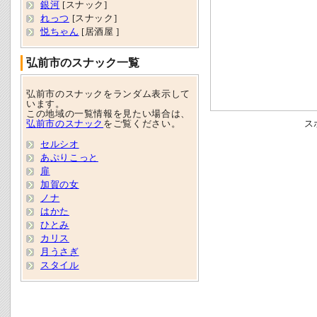
銀河
[スナック]
れっつ
[スナック]
悦ちゃん
[居酒屋 ]
弘前市のスナック一覧
弘前市のスナックをランダム表示して
います。
この地域の一覧情報を見たい場合は、
弘前市のスナック
をご覧ください。
ス
セルシオ
あぷりこっと
扉
加賀の女
ノナ
はかた
ひとみ
カリス
月うさぎ
スタイル