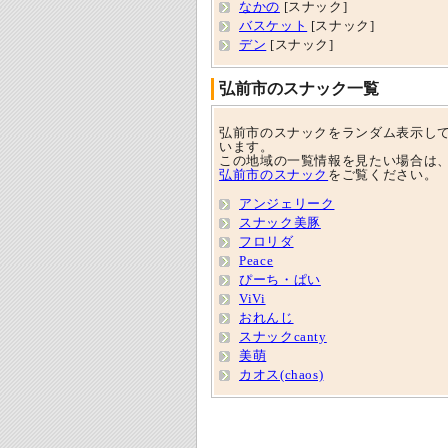
なかの
[スナック]
バスケット
[スナック]
デン
[スナック]
弘前市のスナック一覧
弘前市のスナックをランダム表示し
います。
この地域の一覧情報を見たい場合は
弘前市のスナック
をご覧ください。
アンジェリーク
スナック美豚
フロリダ
Peace
ぴーち・ぱい
ViVi
おれんじ
スナックcanty
美萌
カオス(chaos)