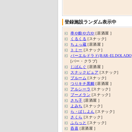
登録施設ランダム表示中
串や酔や六や
[居酒屋 ]
くるくる
[スナック]
ちょっ蔵
[居酒屋 ]
トミー
[スナック]
バーエルドラド(BAR‐ELDOLADO
[バー・クラブ]
じぱんぐ
[居酒屋 ]
スナックピュア
[スナック]
ブルーム
[スナック]
つりキチ黒鯛
[居酒屋 ]
アルシーラ
[スナック]
ブーメラン
[スナック]
さち子
[居酒屋 ]
よみち
[スナック]
ら・ぱしよん
[スナック]
さくら
[スナック]
ふらっと
[スナック]
呑喜
[居酒屋 ]