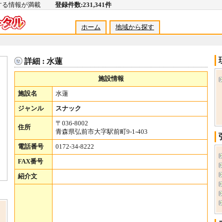
関する情報が満載
登録件数:231,341件
ホーム
地域から探す
詳細 : 水蓮
施設情報
施設名
水蓮
ジャンル
スナック
〒036-8002
住所
青森県弘前市大字駅前町9-1-403
電話番号
0172-34-8222
FAX番号
紹介文