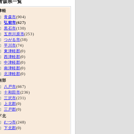
青森県一覧
津軽
青森市
(904)
弘前市
(627)
黒石市
(130)
五所川原市
(253)
つがる市
(38)
平川市
(74)
東津軽郡
(0)
西津軽郡
(0)
中津軽郡
(0)
南津軽郡
(0)
北津軽郡
(0)
南部
八戸市
(667)
十和田市
(236)
三沢市
(231)
上北郡
(0)
三戸郡
(0)
下北
むつ市
(248)
下北郡
(0)