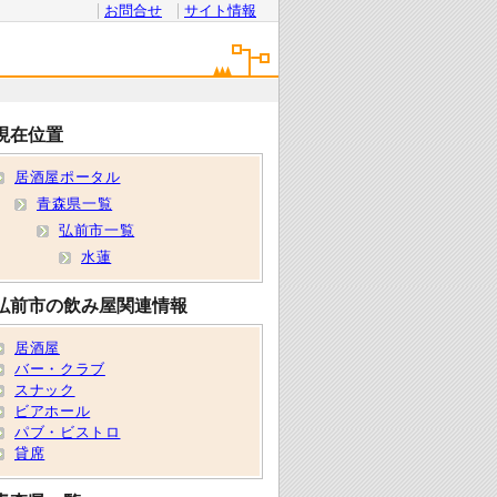
お問合せ
サイト情報
現在位置
居酒屋ポータル
青森県一覧
弘前市一覧
水蓮
弘前市の飲み屋関連情報
居酒屋
バー・クラブ
スナック
ビアホール
パブ・ビストロ
貸席