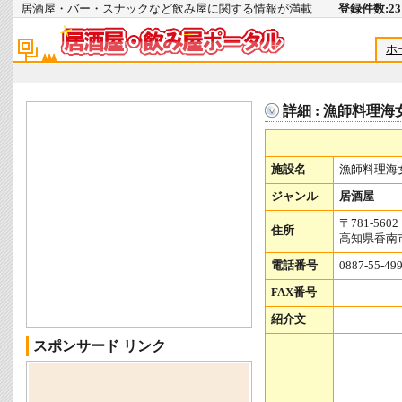
居酒屋・バー・スナックなど飲み屋に関する情報が満載
登録件数:231
ホ
詳細 : 漁師料理海
施設名
漁師料理海
ジャンル
居酒屋
〒781-5602
住所
高知県香南
電話番号
0887-55-49
FAX番号
紹介文
スポンサード リンク