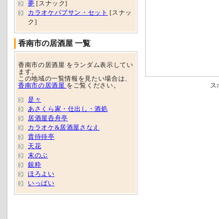
夢
[スナック]
カラオケパブサン・セット
[スナッ
ク]
香南市の居酒屋 一覧
香南市の居酒屋 をランダム表示してい
ます。
この地域の一覧情報を見たい場合は、
香南市の居酒屋
をご覧ください。
ス
是々
あさくら家・仕出し・酒処
居酒屋呑舟亭
カラオケ&居酒屋さなえ
貴待待亭
天花
末のぶ
銀粋
ほろよい
いっぱい