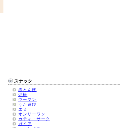
スナック
赤とんぼ
翌檜
ウーマン
うた遊び
エミ
オンリーワン
カティ・サーク
ガイア