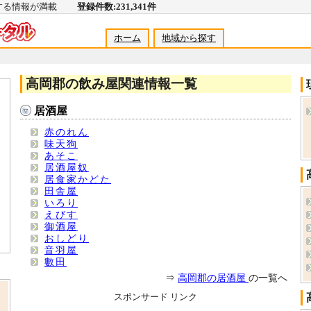
関する情報が満載
登録件数:231,341件
ホーム
地域から探す
高岡郡の飲み屋関連情報一覧
居酒屋
赤のれん
味天狗
あそこ
居酒屋奴
居食家かどた
田舎屋
いろり
えびす
御酒屋
おしどり
音羽屋
數田
⇒
高岡郡の居酒屋
の一覧へ
スポンサード リンク