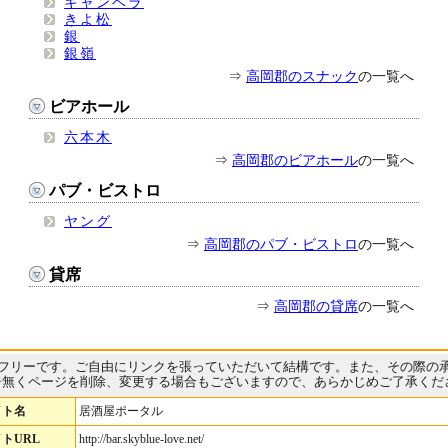
キャンベラ
きよ松
銀
銀嶺
⇒
高岡郡のスナック
の一覧へ
ビアホール
六本木
⇒
高岡郡のビアホール
の一覧へ
パブ・ビストロ
ヤング
⇒
高岡郡のパブ・ビストロ
の一覧へ
貸席
⇒
高岡郡の貸席
の一覧へ
フリーです。ご自由にリンクを張っていただいて結構です。また、その際の
告無くページを削除、変更する場合もございますので、あらかじめご了承くだ
イト名
居酒屋ポータル
トURL
http://bar.skyblue-love.net/