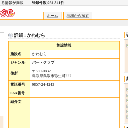
関する情報が満載
登録件数:231,341件
ホーム
地域から探す
詳細 : かわむら
施設情報
施設名
かわむら
ジャンル
バー・クラブ
〒680-0832
住所
鳥取県鳥取市弥生町227
電話番号
0857-24-4243
FAX番号
紹介文