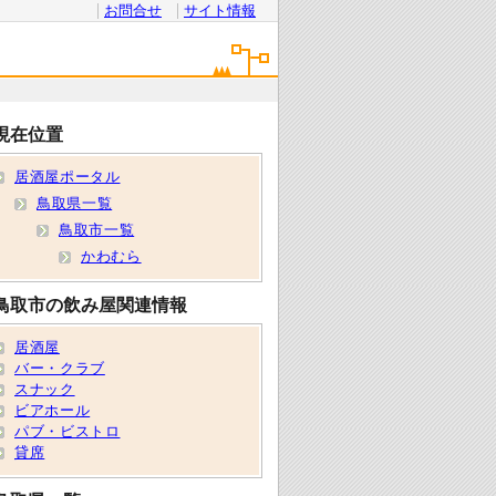
お問合せ
サイト情報
現在位置
居酒屋ポータル
鳥取県一覧
鳥取市一覧
かわむら
鳥取市の飲み屋関連情報
居酒屋
バー・クラブ
スナック
ビアホール
パブ・ビストロ
貸席