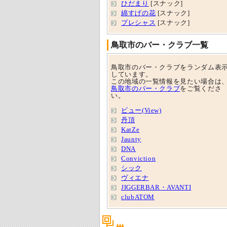
ひだまり
[スナック]
綿すげの花
[スナック]
プレシャス
[スナック]
鳥取市のバー・クラブ一覧
鳥取市のバー・クラブをランダム表
しています。
この地域の一覧情報を見たい場合は
鳥取市のバー・クラブ
をご覧くださ
い。
ビュー(View)
丹頂
KatZe
Jaunty
DNA
Conviction
シック
ヴィエナ
JIGGERBAR・AVANTI
clubATOM