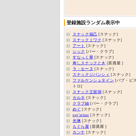
登録施設ランダム表示中
スナック福己
[スナック]
スナックミワク
[スナック]
アート
[スナック]
シック
[バー・クラブ]
すなっく華
[スナック]
寿しスナックとき
[居酒屋 ]
ラ・セーヌ
[スナック]
スナックジバンシィ
[スナック]
ファルケンシュタイン
[パブ・ビ
トロ]
スナック王留洞
[スナック]
カルネ
[スナック]
クラブ紬
[バー・クラブ]
めぐ
[スナック]
get’stime
[スナック]
光琳
[スナック]
もぐら屋
[居酒屋 ]
カンナ
[スナック]