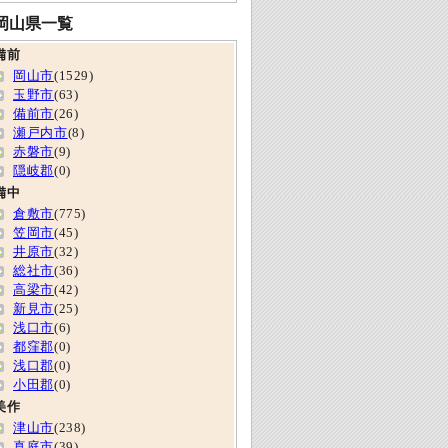
岡山県一覧
備前
岡山市
(1529)
玉野市
(63)
備前市
(26)
瀬戸内市
(8)
赤磐市
(9)
隠岐郡
(0)
備中
倉敷市
(775)
笠岡市
(45)
井原市
(32)
総社市
(36)
高梁市
(42)
新見市
(25)
浅口市
(6)
都窪郡
(0)
浅口郡
(0)
小田郡
(0)
美作
津山市
(238)
真庭市
(39)