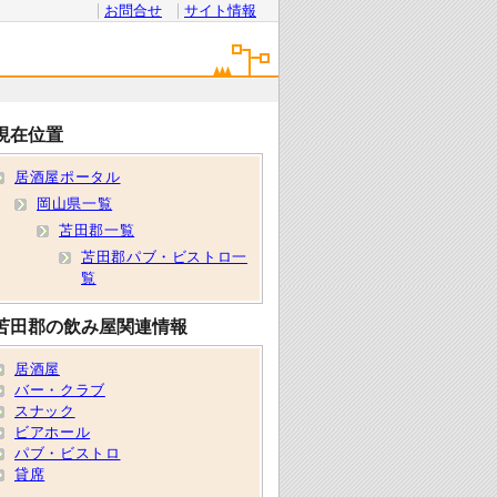
お問合せ
サイト情報
現在位置
居酒屋ポータル
岡山県一覧
苫田郡一覧
苫田郡パブ・ビストロ一
覧
苫田郡の飲み屋関連情報
居酒屋
バー・クラブ
スナック
ビアホール
パブ・ビストロ
貸席