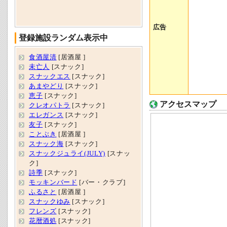
広告
登録施設ランダム表示中
食酒屋清
[居酒屋 ]
未亡人
[スナック]
スナックエス
[スナック]
あまやどり
[スナック]
恵子
[スナック]
アクセスマップ
クレオパトラ
[スナック]
エレガンス
[スナック]
友子
[スナック]
ことぶき
[居酒屋 ]
スナック海
[スナック]
スナックジュライ(JULY)
[スナッ
ク]
詩季
[スナック]
モッキンバード
[バー・クラブ]
ふるさと
[居酒屋 ]
スナックゆみ
[スナック]
フレンズ
[スナック]
花暦酒処
[スナック]