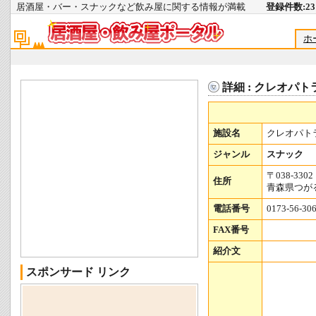
居酒屋・バー・スナックなど飲み屋に関する情報が満載
登録件数:231
ホ
詳細 : クレオパト
施設名
クレオパト
ジャンル
スナック
〒038-3302
住所
青森県つがる
電話番号
0173-56-30
FAX番号
紹介文
スポンサード リンク