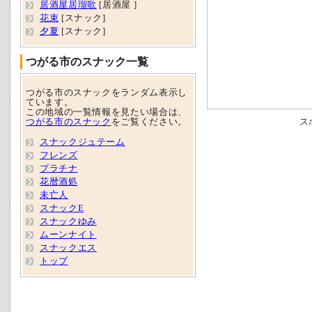
居酒屋居瑠歌
[居酒屋 ]
花束
[スナック]
夕夏
[スナック]
つがる市のスナック一覧
つがる市のスナックをランダム表示し
ています。
この地域の一覧情報を見たい場合は、
つがる市のスナック
をご覧ください。
ス
スナックジュテーム
フレンズ
プラチナ
花暦酒処
未亡人
スナックE
スナックゆみ
ムーンナイト
スナックエス
トップ