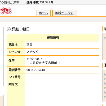
関する情報が満載
登録件数:231,341件
ホーム
地域から探す
詳細 : 朝日
施設情報
施設名
朝日
ジャンル
スナック
〒758-0027
住所
山口県萩市大字吉田町18
電話番号
0838-22-5418
FAX番号
紹介文