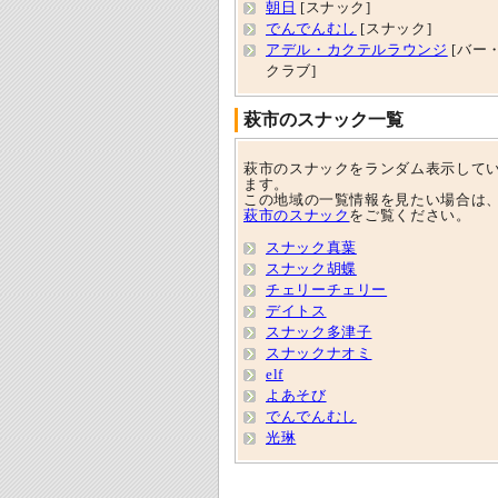
朝日
[スナック]
でんでんむし
[スナック]
アデル・カクテルラウンジ
[バー
クラブ]
萩市のスナック一覧
萩市のスナックをランダム表示して
ます。
この地域の一覧情報を見たい場合は
萩市のスナック
をご覧ください。
スナック真葉
スナック胡蝶
チェリーチェリー
デイトス
スナック多津子
スナックナオミ
elf
よあそび
でんでんむし
光琳