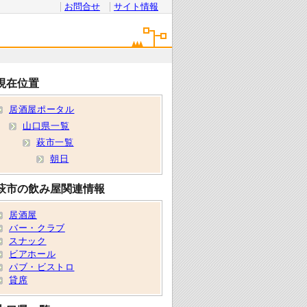
お問合せ
サイト情報
現在位置
居酒屋ポータル
山口県一覧
萩市一覧
朝日
萩市の飲み屋関連情報
居酒屋
バー・クラブ
スナック
ビアホール
パブ・ビストロ
貸席