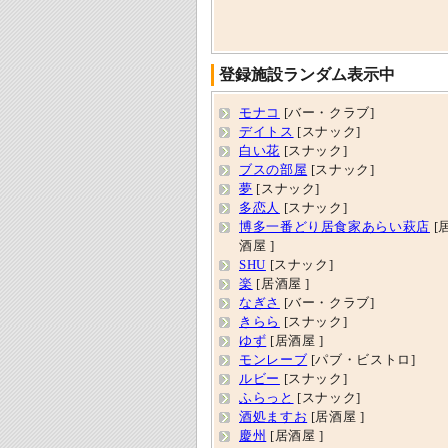
登録施設ランダム表示中
モナコ
[バー・クラブ]
デイトス
[スナック]
白い花
[スナック]
ブスの部屋
[スナック]
夢
[スナック]
多恋人
[スナック]
博多一番どり居食家あらい萩店
[
酒屋 ]
SHU
[スナック]
楽
[居酒屋 ]
なぎさ
[バー・クラブ]
きらら
[スナック]
ゆず
[居酒屋 ]
モンレーブ
[パブ・ビストロ]
ルビー
[スナック]
ふらっと
[スナック]
酒処ますお
[居酒屋 ]
慶州
[居酒屋 ]