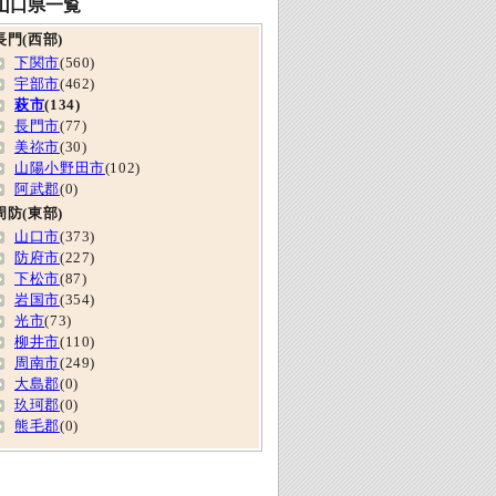
山口県一覧
長門(西部)
下関市
(560)
宇部市
(462)
萩市
(134)
長門市
(77)
美祢市
(30)
山陽小野田市
(102)
阿武郡
(0)
周防(東部)
山口市
(373)
防府市
(227)
下松市
(87)
岩国市
(354)
光市
(73)
柳井市
(110)
周南市
(249)
大島郡
(0)
玖珂郡
(0)
熊毛郡
(0)