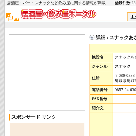
居酒屋・バー・スナックなど飲み屋に関する情報が満載
登録件数:231
ホ
詳細 : スナックあ
施設名
スナックあ
ジャンル
スナック
〒680-0833
住所
鳥取県鳥取
電話番号
0857-24-63
FAX番号
紹介文
スポンサード リンク