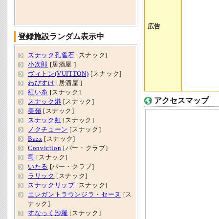
広告
登録施設ランダム表示中
スナック孔雀石
[スナック]
小次郎
[居酒屋 ]
ヴィトン(VUITTON)
[スナック]
わびすけ
[居酒屋 ]
紅い糸
[スナック]
アクセスマップ
スナック港
[スナック]
美嶺
[スナック]
スナック虹
[スナック]
ノクチューン
[スナック]
Bazz
[スナック]
Conviction
[バー・クラブ]
司
[スナック]
いたる
[バー・クラブ]
ラリック
[スナック]
スナックリップ
[スナック]
エレガントラウンジラ・セーヌ
[ス
ナック]
すなっく沙羅
[スナック]