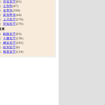
宗谷支庁
(61)
士別市
(67)
名寄市
(100)
富良野市
(44)
上川支庁
(276)
空知支庁
(276)
道東
釧路支庁
(93)
十勝支庁
(156)
網走支庁
(202)
紋別支庁
(0)
根室支庁
(124)