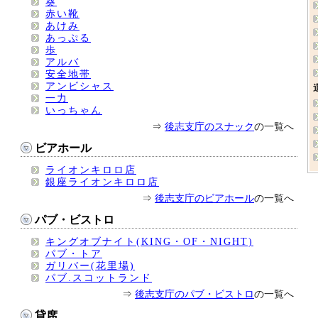
葵
赤い靴
あけみ
あっぷる
歩
アルバ
安全地帯
アンビシャス
一力
いっちゃん
⇒
後志支庁のスナック
の一覧へ
ビアホール
ライオンキロロ店
銀座ライオンキロロ店
⇒
後志支庁のビアホール
の一覧へ
パブ・ビストロ
キングオブナイト(KING・OF・NIGHT)
パブ・トア
ガリバー(花里場)
パブ.スコットランド
⇒
後志支庁のパブ・ビストロ
の一覧へ
貸席