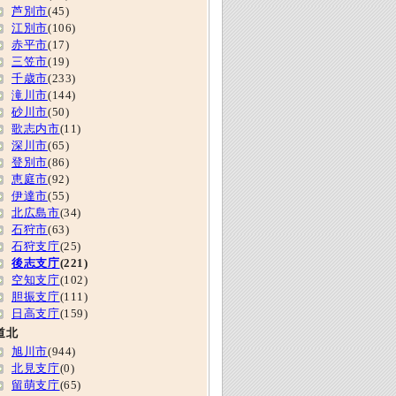
芦別市
(45)
江別市
(106)
赤平市
(17)
三笠市
(19)
千歳市
(233)
滝川市
(144)
砂川市
(50)
歌志内市
(11)
深川市
(65)
登別市
(86)
恵庭市
(92)
伊達市
(55)
北広島市
(34)
石狩市
(63)
石狩支庁
(25)
後志支庁
(221)
空知支庁
(102)
胆振支庁
(111)
日高支庁
(159)
道北
旭川市
(944)
北見支庁
(0)
留萌支庁
(65)