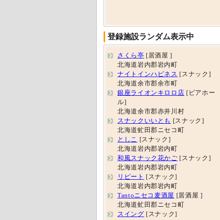
登録施設ランダム表示中
さくら亭
[居酒屋 ]
北海道岩内郡岩内町
ナイトインハピネス
[スナック]
北海道余市郡余市町
銀座ライオンキロロ店
[ビアホー
ル]
北海道余市郡赤井川村
スナックいいとも
[スナック]
北海道虻田郡ニセコ町
としこ
[スナック]
北海道岩内郡岩内町
和風スナック花かご
[スナック]
北海道岩内郡岩内町
リピート
[スナック]
北海道岩内郡岩内町
Tantoニセコ麦酒屋
[居酒屋 ]
北海道虻田郡ニセコ町
スイング
[スナック]