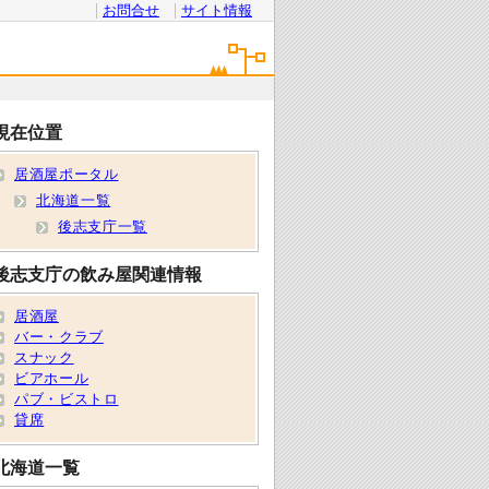
お問合せ
サイト情報
現在位置
居酒屋ポータル
北海道一覧
後志支庁一覧
後志支庁の飲み屋関連情報
居酒屋
バー・クラブ
スナック
ビアホール
パブ・ビストロ
貸席
北海道一覧