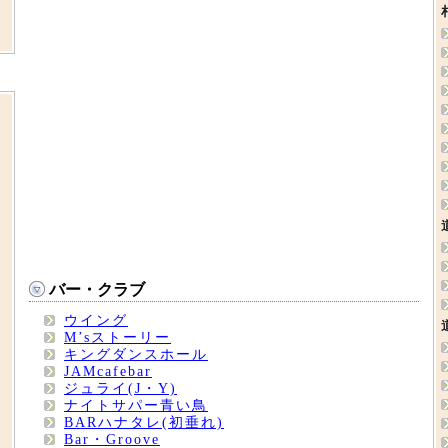
バー・クラブ
ウイング
M’sストーリー
キングダンスホール
JAMcafebar
ジュライ(J・Y)
ナイトサパー青い鳥
BARハナタレ(初垂れ)
Bar・Groove