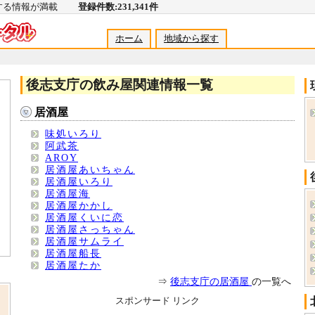
関する情報が満載
登録件数:231,341件
ホーム
地域から探す
後志支庁の飲み屋関連情報一覧
居酒屋
味処いろり
阿武茶
AROY
居酒屋あいちゃん
居酒屋いろり
居酒屋海
居酒屋かかし
居酒屋くいに恋
居酒屋さっちゃん
居酒屋サムライ
居酒屋船長
居酒屋たか
⇒
後志支庁の居酒屋
の一覧へ
スポンサード リンク